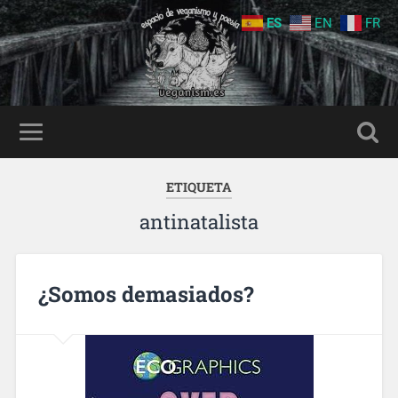
ES
EN
FR
ETIQUETA
antinatalista
¿Somos demasiados?