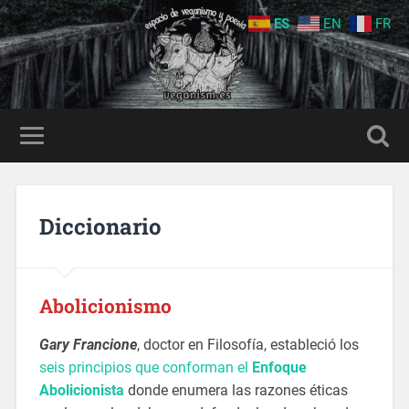
ES
EN
FR
Diccionario
Abolicionismo
Gary Francione
, doctor en Filosofía, estableció los
seis principios que conforman el
Enfoque
Abolicionista
donde enumera las razones éticas