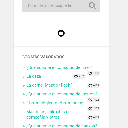
LOS MÁS VALORADOS
¿Qué supone el consumo de miel?
+171
La caza
+142
La carne. Meat or flesh?
+129
¿Qué supone el consumo de lácteos?
+122
El zoo-i-lógico o el zoo-lógico
+122
Mascotas, animales de
compañía y otros
+119
¿Qué supone el consumo de huevos?