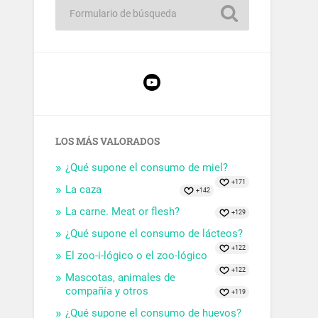
LOS MÁS VALORADOS
¿Qué supone el consumo de miel?
+171
La caza
+142
La carne. Meat or flesh?
+129
¿Qué supone el consumo de lácteos?
+122
El zoo-i-lógico o el zoo-lógico
+122
Mascotas, animales de
compañía y otros
+119
¿Qué supone el consumo de huevos?