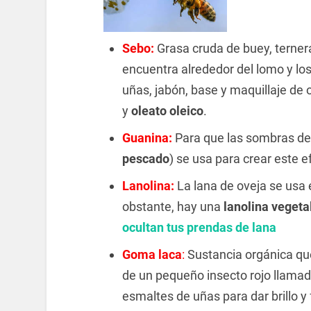
Sebo:
Grasa cruda de buey, ternera
encuentra alrededor del lomo y los
uñas, jabón, base y maquillaje d
y
oleato oleico
.
Guanina:
Para que las sombras de o
pescado
) se usa para crear este e
Lanolina:
La lana de oveja se usa 
obstante, hay una
lanolina vegeta
ocultan tus prendas de lana
Goma laca
:
Sustancia orgánica que
de un pequeño insecto rojo llamado
esmaltes de uñas para dar brillo y 