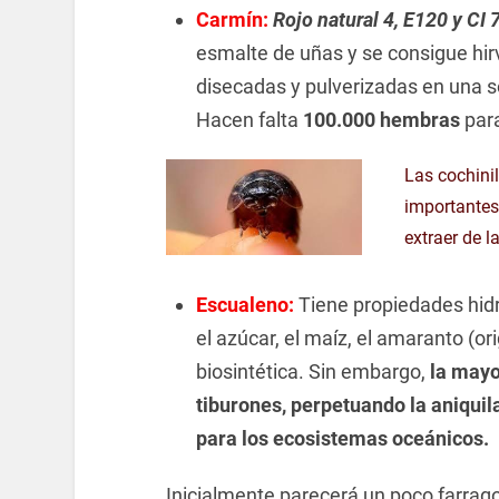
Carmín:
Rojo natural 4, E120 y CI
esmalte de uñas y se consigue hir
disecadas y pulverizadas en una s
Hacen falta
100.000 hembras
par
Las cochini
importantes
extraer de l
Escualeno:
Tiene propiedades hidr
el azúcar, el maíz, el amaranto (or
biosintética. Sin embargo,
la mayo
tiburones, perpetuando la aniqui
para los ecosistemas oceánicos.
Inicialmente parecerá un poco farrago