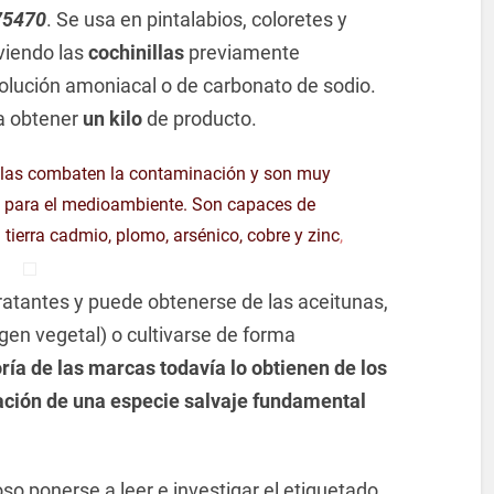
 75470
. Se usa en pintalabios, coloretes y
viendo las
cochinillas
previamente
olución amoniacal o de carbonato de sodio.
a obtener
un kilo
de producto.
llas combaten la contaminación y son muy
 para el medioambiente. Son capaces de
a tierra cadmio, plomo, arsénico, cobre y zinc
,
atantes y puede obtenerse de las aceitunas,
igen vegetal) o cultivarse de forma
ría de las marcas todavía lo obtienen de los
lación de una especie salvaje fundamental
so ponerse a leer e investigar el etiquetado,