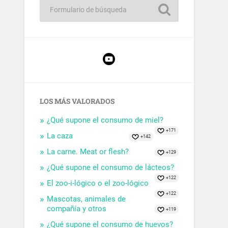
LOS MÁS VALORADOS
¿Qué supone el consumo de miel?
+171
La caza
+142
La carne. Meat or flesh?
+129
¿Qué supone el consumo de lácteos?
+122
El zoo-i-lógico o el zoo-lógico
+122
Mascotas, animales de
compañía y otros
+119
¿Qué supone el consumo de huevos?