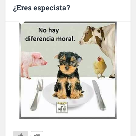
¿Eres especista?
+59