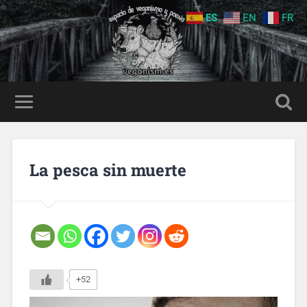
ES
EN
FR
La pesca sin muerte
+52