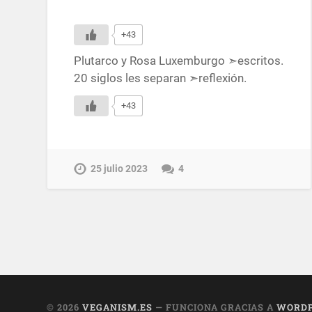
+43
Plutarco y Rosa Luxemburgo ➣escritos.
20 siglos les separan ➣reflexión.
+43
25 julio 2023
4
© 2026
VEGANISM.ES
— FUNCIONA GRACIAS A
WORDP