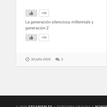
+56
La generación silenciosa, millennials y
generación Z
+56
30 julio 2020
2
© 2026
VEGANISM.ES
— FUNCIONA GRACIAS A
WORDP