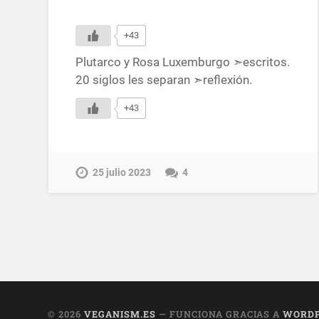
+43
Plutarco y Rosa Luxemburgo ➣escritos.
20 siglos les separan ➣reflexión.
+43
25 julio 2023
4
© 2026
VEGANISM.ES
— FUNCIONA GRACIAS A
WORDP