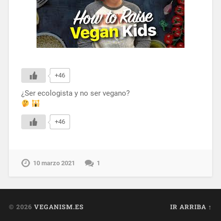
+46
¿Ser ecologista y no ser vegano?
+46
10 marzo 2021
1
© 2026
VEGANISM.ES
IR ARRIBA ↑