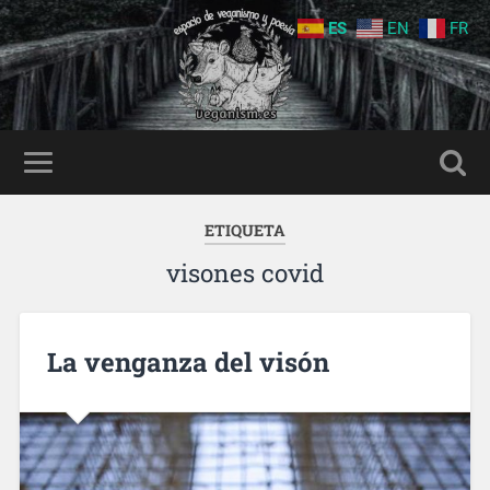
ES
EN
FR
ETIQUETA
visones covid
La venganza del visón