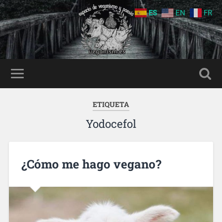
ES
EN
FR
ETIQUETA
Yodocefol
¿Cómo me hago vegano?