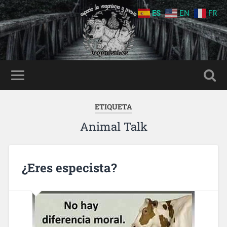
ES
EN
FR
ETIQUETA
Animal Talk
¿Eres especista?