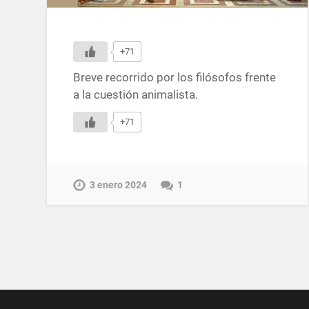
+71
Breve recorrido por los filósofos frente
a la cuestión animalista.
+71
3 enero 2024
1