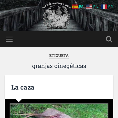
ES
EN
FR
ETIQUETA
granjas cinegéticas
La caza