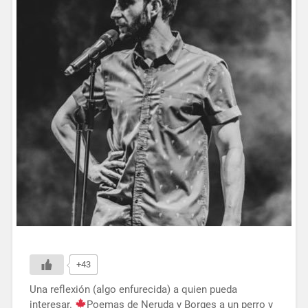
+43
Una reflexión (algo enfurecida) a quien pueda
interesar.
Poemas de Neruda y Borges a un perro y