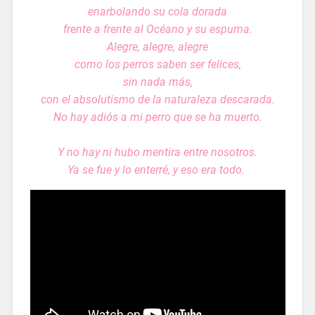
enarbolando su cola dorada
frente a frente al Océano y su espuma.
Alegre, alegre, alegre
como los perros saben ser felices,
sin nada más,
con el absolutismo de la naturaleza descarada.
No hay adiós a mi perro que se ha muerto.
Y no hay ni hubo mentira entre nosotros.
Ya se fue y lo enterré, y eso era todo.