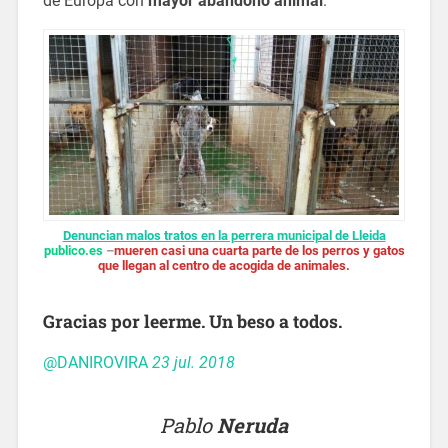
de Europa con
mayor abandono animal
.
Denuncian malos tratos en la perrera municipal de Lleida
publico.es
–
mueren casi una cuarta parte de los perros y gatos
que llegan al centro de acogida de animales.
Gracias por leerme. Un beso a todos.
@DANIROVIRA
23 jul. 2018
Pablo
Neruda