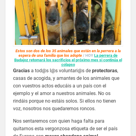
Estos son dos de los 35 animales que están en la perrera a la
espera de una familia que los adopte
/ HOY
La perrera de
Badajoz retomará los sacrificios el próximo mes si continúa el
colapso
Gracias
a tod@s l@s voluntari@s de
protectoras
,
casas de acogida, y amantes de los animales que
con vuestros actos educáis a un país con el
ejemplo y el amor a nuestros animales. No os
rindáis porque no estáis solos. Si ellos no tienen
voz, nosotros nos quedaremos roncos.
Nos sentaremos con quien haga falta para
quitarnos esta vergonzosa etiqueta de ser el país