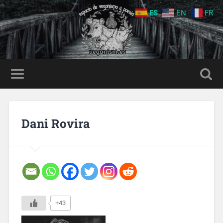
ES
EN
FR
Dani Rovira
+43