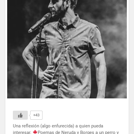
+43
Una reflexión (algo enfurecida) a quien pueda
interesar.
Poemas de Neruda y Borges a un perro y