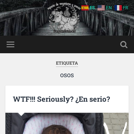
ES
EN
FR
ETIQUETA
osos
WTF!!! Seriously? ¿En serio?