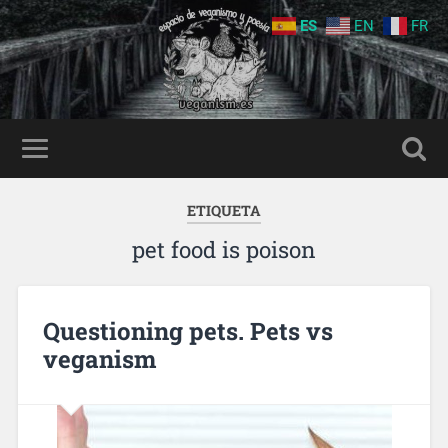
ES
EN
FR
ETIQUETA
pet food is poison
Questioning pets. Pets vs
veganism