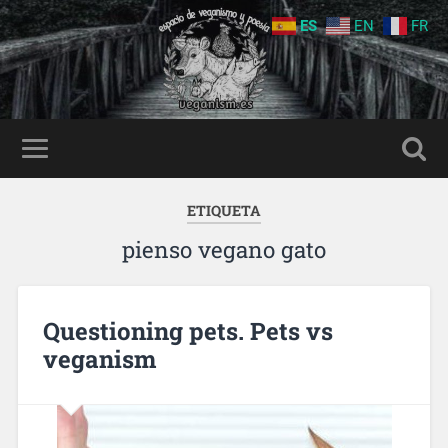
ES
EN
FR
ETIQUETA
pienso vegano gato
Questioning pets. Pets vs
veganism