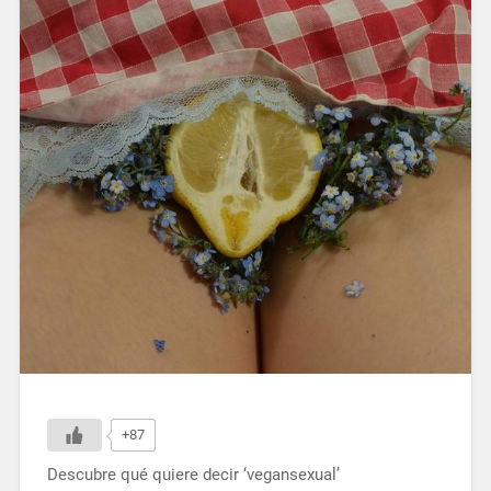
+87
Descubre qué quiere decir ‘vegansexual’