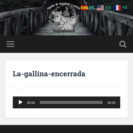
ES
EN
FR
La-gallina-encerrada
Reproductor
00:00
00:00
de
audio