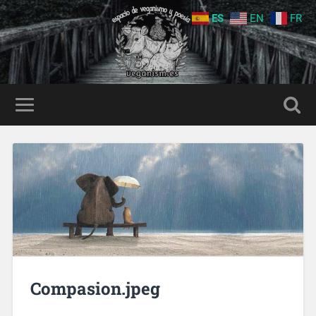
ES
EN
FR
Compasion.jpeg