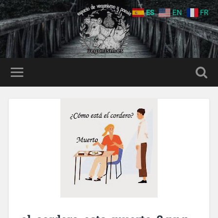
ES
EN
FR