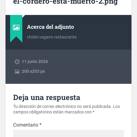
el-cordero-esta-muerto-2.png
Acerca del adjunto
chiste vegano restaurante
11 junio 2026
200
x
203 px
Deja una respuesta
Tu dirección de correo electrónico no será publicada.
Los
campos obligatorios están marcados con
*
Comentario
*