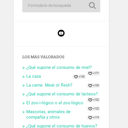
LOS MÁS VALORADOS
¿Qué supone el consumo de miel?
+171
La caza
+142
La carne. Meat or flesh?
+129
¿Qué supone el consumo de lácteos?
+122
El zoo-i-lógico o el zoo-lógico
+122
Mascotas, animales de
compañía y otros
+119
¿Qué supone el consumo de huevos?