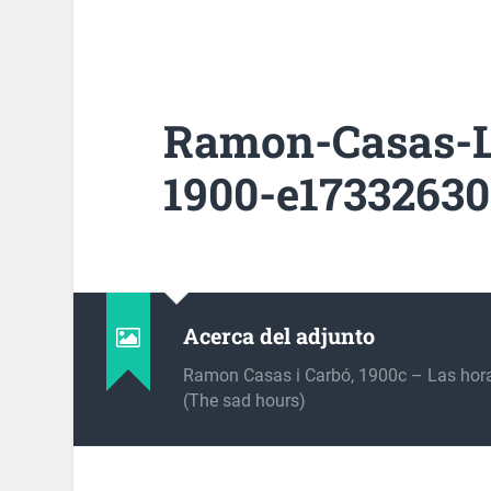
Ramon-Casas-Le
1900-e17332630
Acerca del adjunto
Ramon Casas i Carbó, 1900c – Las hora
(The sad hours)