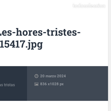
s-hores-tristes-
15417.jpg
20 marzo 2024
836
x
1028 px
s tristas