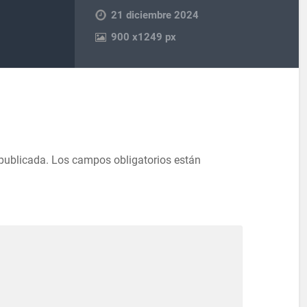
21 diciembre 2024
900
x
1249 px
 publicada.
Los campos obligatorios están