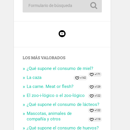
LOS MÁS VALORADOS
¿Qué supone el consumo de miel?
+171
La caza
+142
La carne. Meat or flesh?
+129
El zoo-i-lógico o el zoo-lógico
+122
¿Qué supone el consumo de lácteos?
+122
Mascotas, animales de
compañía y otros
+119
¿Qué supone el consumo de huevos?