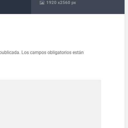
1920
x
2560 px
 publicada.
Los campos obligatorios están