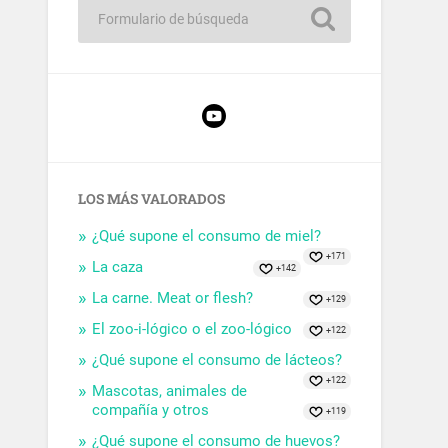
LOS MÁS VALORADOS
¿Qué supone el consumo de miel?
+171
La caza
+142
La carne. Meat or flesh?
+129
El zoo-i-lógico o el zoo-lógico
+122
¿Qué supone el consumo de lácteos?
+122
Mascotas, animales de
compañía y otros
+119
¿Qué supone el consumo de huevos?