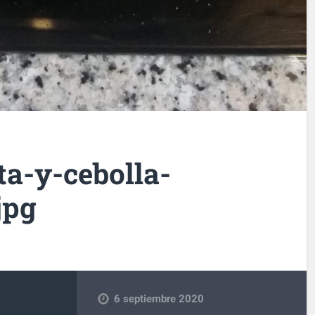
ta-y-cebolla-
jpg
6 septiembre 2020