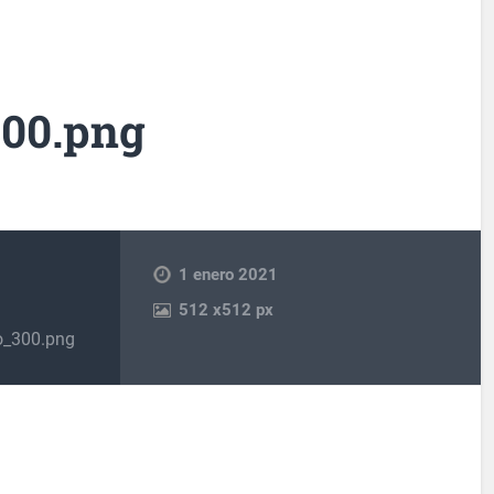
300.png
1 enero 2021
512
x
512 px
o_300.png