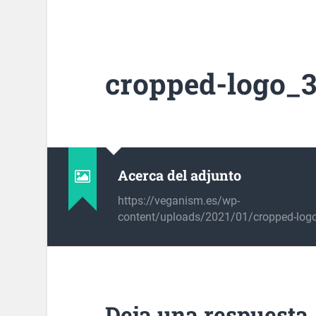
cropped-logo_
Acerca del adjunto
https://veganism.es/wp-
content/uploads/2021/01/cropped-log
Deja una respuesta