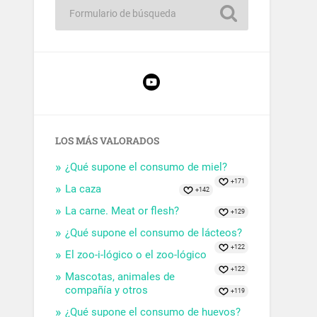
LOS MÁS VALORADOS
¿Qué supone el consumo de miel?
+171
La caza
+142
La carne. Meat or flesh?
+129
¿Qué supone el consumo de lácteos?
+122
El zoo-i-lógico o el zoo-lógico
+122
Mascotas, animales de
compañía y otros
+119
¿Qué supone el consumo de huevos?