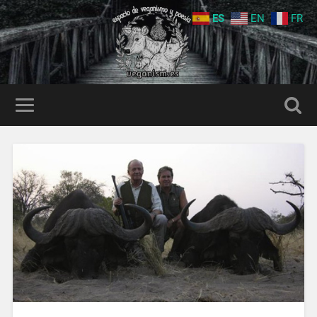
ES
EN
FR