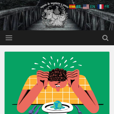
ES
EN
FR