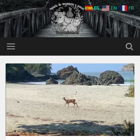
ES
EN
FR