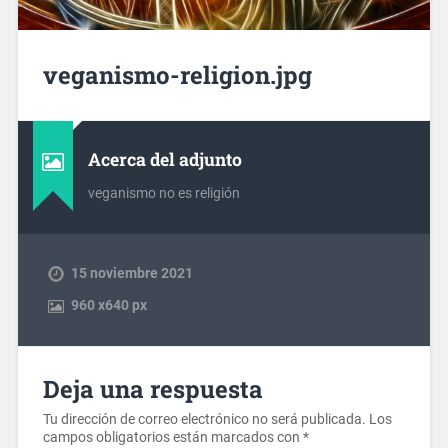
veganismo-religion.jpg
Acerca del adjunto
veganismo no es religión
15 noviembre 2021
960
x
640 px
Deja una respuesta
Tu dirección de correo electrónico no será publicada.
Los
campos obligatorios están marcados con
*