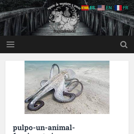
ES
EN
FR
pulpo-un-animal-