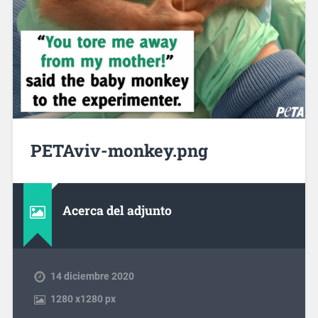
PETAviv-monkey.png
Acerca del adjunto
14 diciembre 2020
1280
x
1280 px