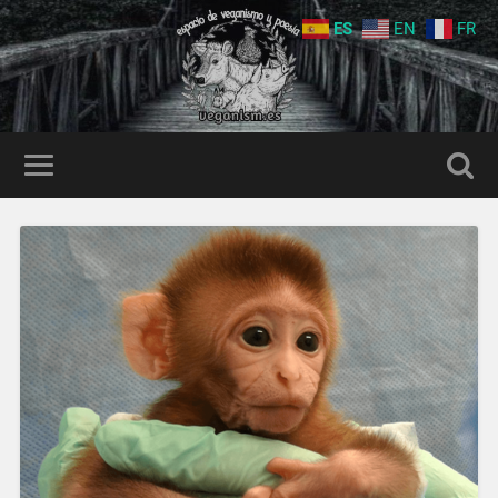
ES
EN
FR