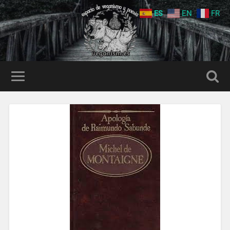
ES
EN
FR