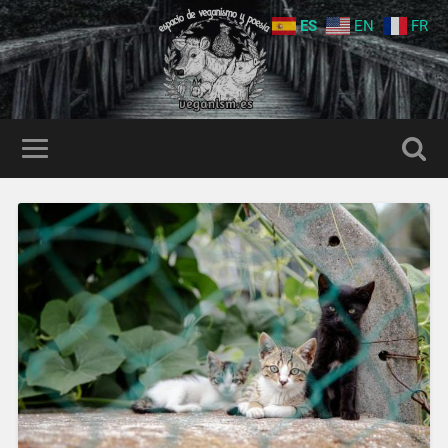
ES
EN
FR