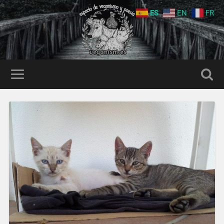
ES
EN
FR