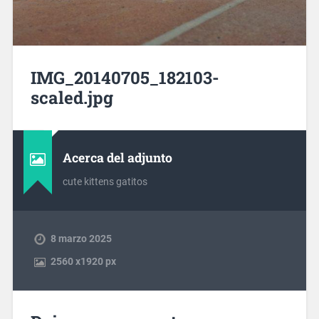
IMG_20140705_182103-
scaled.jpg
Acerca del adjunto
cute kittens gatitos
8 marzo 2025
2560
x
1920 px