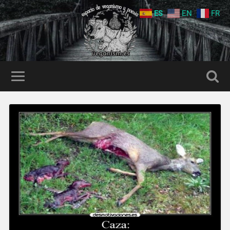
ES
EN
FR