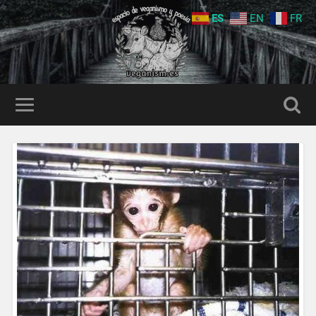
ES
EN
FR