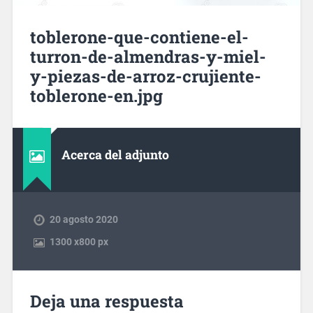
toblerone-que-contiene-el-
turron-de-almendras-y-miel-
y-piezas-de-arroz-crujiente-
toblerone-en.jpg
Acerca del adjunto
20 agosto 2020
1300
x
800 px
Deja una respuesta