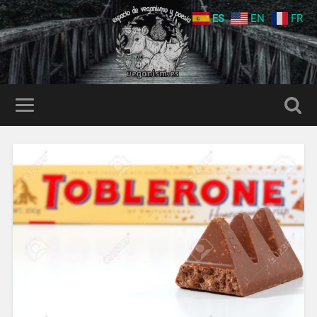
ES
EN
FR