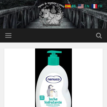
ES
EN
FR