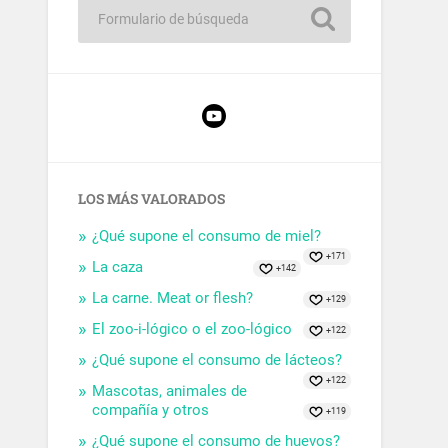
LOS MÁS VALORADOS
¿Qué supone el consumo de miel?
+171
La caza
+142
La carne. Meat or flesh?
+129
El zoo-i-lógico o el zoo-lógico
+122
¿Qué supone el consumo de lácteos?
+122
Mascotas, animales de
compañía y otros
+119
¿Qué supone el consumo de huevos?