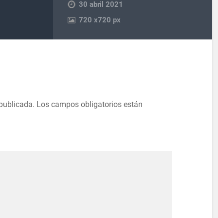
30 abril 2021
720
x
720 px
 publicada.
Los campos obligatorios están