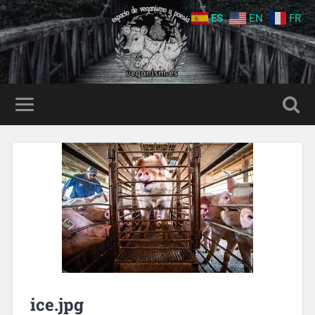
ES
EN
FR
ice.jpg