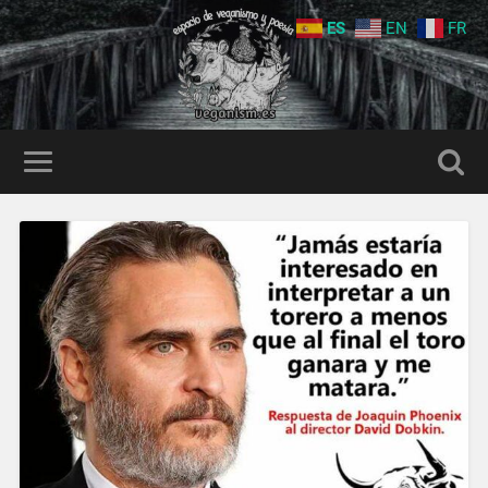
ES
EN
FR