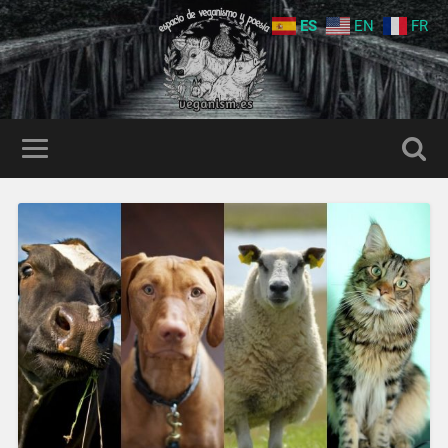
ES
EN
FR