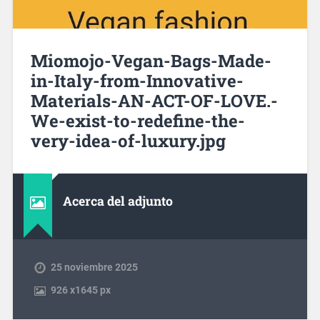
Miomojo-Vegan-Bags-Made-
in-Italy-from-Innovative-
Materials-AN-ACT-OF-LOVE.-
We-exist-to-redefine-the-
very-idea-of-luxury.jpg
Acerca del adjunto
25 noviembre 2025
926
x
1645 px