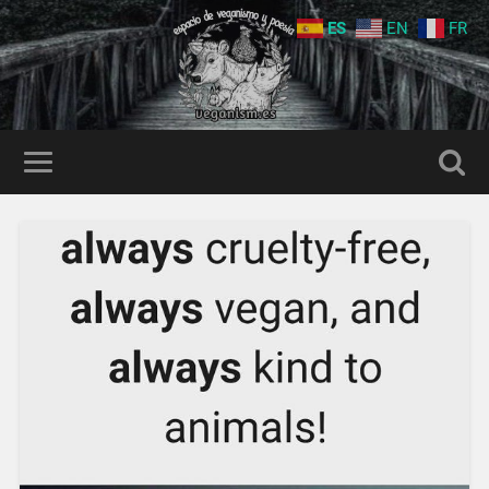
ES
EN
FR