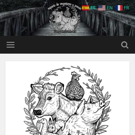
ES
EN
FR