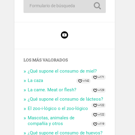
LOS MÁS VALORADOS
¿Qué supone el consumo de miel?
+171
La caza
+142
La carne. Meat or flesh?
+129
¿Qué supone el consumo de lácteos?
+122
El zoo-i-lógico o el zoo-lógico
+122
Mascotas, animales de
compañía y otros
+119
¿Qué supone el consumo de huevos?