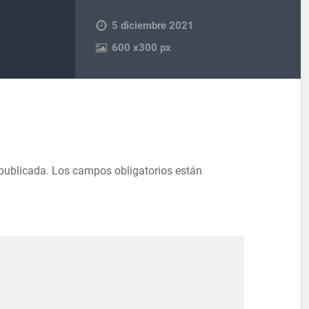
5 diciembre 2021
600
x
300 px
 publicada.
Los campos obligatorios están